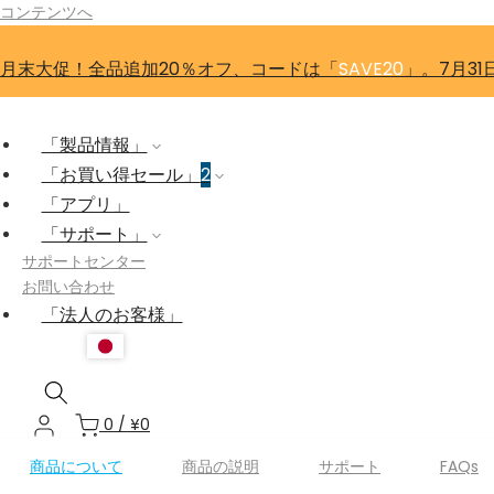
コンテンツへ
月末大促！全品追加20％オフ、コードは「
SAVE20
」。7月31
「製品情報」
「お買い得セール」
2
「アプリ」
「サポート」
サポートセンター
お問い合わせ
「法人のお客様」
0
/
¥0
商品について
商品の説明
サポート
FAQs